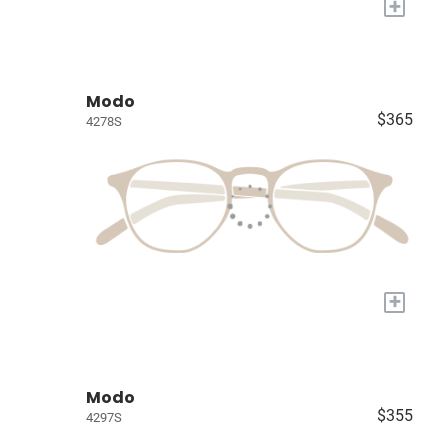
+
Modo
$365
4278S
+
Modo
$355
4297S