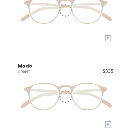
+
Modo
$335
GRANT
+