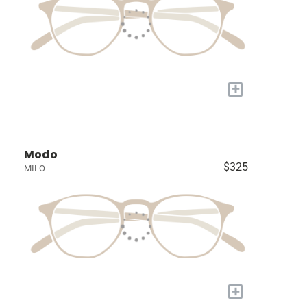
+
Modo
$325
MILO
+