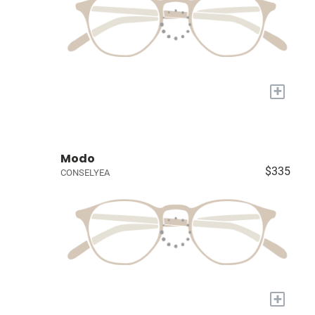
+
Modo
$335
CONSELYEA
+