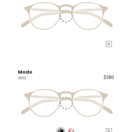
+
Modo
$380
5002
+