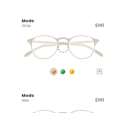
Modo
$345
7010A
+
Modo
$395
9009