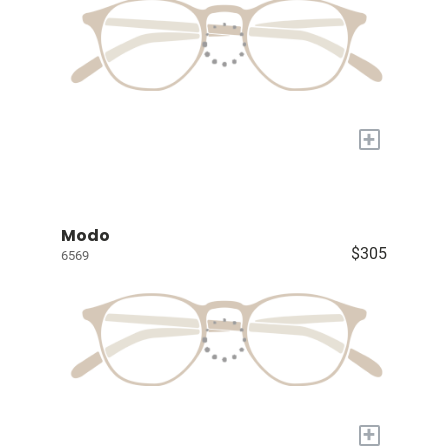
+
Modo
$305
6569
+