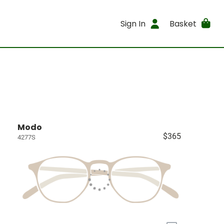
Sign In
Basket
Modo
$365
4277S