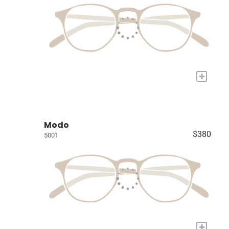
+
Modo
$380
5001
+