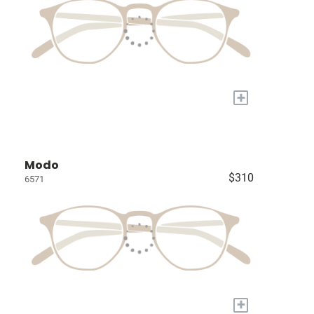
+
Modo
$310
6571
+