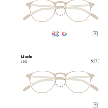
+
Modo
$278
6559
+