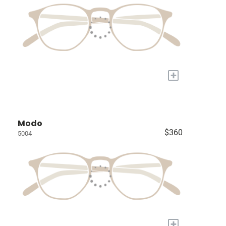
+
Modo
$360
5004
+